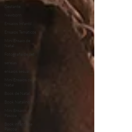
Gestante
Newborn
Ensaios Infantil
Ensaios Temáticos
Mini Ensaio de
Natal
Fotografia de pet
sereias
ensaios sesual
Mini Ensaios de
Natal
Book de Natal
Book Natalino
Mini Ensaios de
Páscoa
Book infantil de
Páscoa