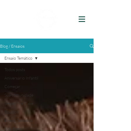
Blog / Ensaios
Ensaio Temático
Todos posts
Aniversário Infantil
Começar
Sua comunidade
Smash The Cake
Boudoir
Ensaio Temático
Milk Bath