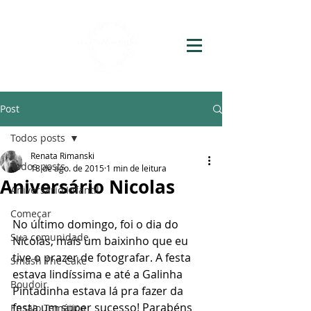
Post
Todos posts
Renata Rimanski
Todos posts
18 de ago. de 2015
1 min de leitura
Aniversário Nicolas
Aniversário Infantil
Começar
No último domingo, foi o dia do 
Sua comunidade
Nicolas, mais um baixinho que eu 
tive o prazer de fotografar. A festa 
Smash The Cake
estava lindíssima e até a Galinha 
Boudoir
Pintadinha estava lá pra fazer da 
festa um super sucesso! Parabéns 
Ensaio Temático