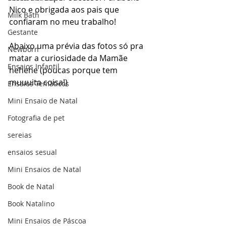
Nico e obrigada aos pais que 
Milk Bath
confiaram no meu trabalho!
Gestante
Abaixo uma prévia das fotos só pra 
Newborn
matar a curiosidade da Mamãe 
Ensaios Infantil
hehehe (poucas porque tem 
muuuita coisa!)
Ensaios Temáticos
Mini Ensaio de Natal
Fotografia de pet
sereias
ensaios sesual
Mini Ensaios de Natal
Book de Natal
Book Natalino
Mini Ensaios de Páscoa