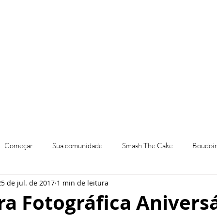
a
Investimento
Workshop
Começar
Sua comunidade
Smash The Cake
Boudoi
25 de jul. de 2017
1 min de leitura
born
Ensaios Infantil
Ensaios Temáticos
Mini Ensaio 
a Fotográfica Aniversá