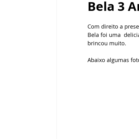
Bela 3 
Fotografia de pet
sereias
Com direito a prese
Mini Ensaios de Páscoa
Book i
Bela foi uma  delic
brincou muito.
Abaixo algumas foto