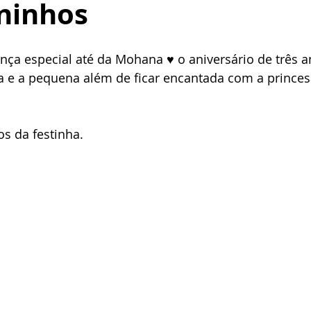
Aninhos
ensaios sesual
Mini Ensaios de Natal
Book de Natal
nça especial até da Mohana ♥ o aniversário de três a
nfantil de Páscoa
star wars
ia e a pequena além de ficar encantada com a princesa
s da festinha. 