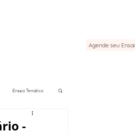
Agende seu Ensa
Blog
Contato
r
Ensaio Temático
de Natal
rio -