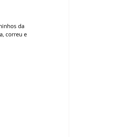
Book Natalino
ninhos da 
, correu e 