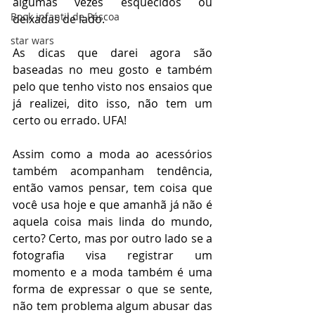
algumas vezes esquecidos ou 
Book infantil de Páscoa
deixadas de lado.
star wars
As dicas que darei agora são 
baseadas no meu gosto e também 
pelo que tenho visto nos ensaios que 
já realizei, dito isso, não tem um 
certo ou errado. UFA!
Assim como a moda ao acessórios 
também acompanham tendência, 
então vamos pensar, tem coisa que 
você usa hoje e que amanhã já não é 
aquela coisa mais linda do mundo, 
certo? Certo, mas por outro lado se a 
fotografia visa registrar um 
momento e a moda também é uma 
forma de expressar o que se sente, 
não tem problema algum abusar das 