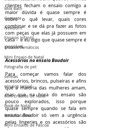
clientes fecham o ensaio comigo a 
Milk Bath
maior dúvida é quase sempre é 
Gestante
sobre o quê levar, quais cores 
combinar e se dá pra fazer as fotos 
Newborn
com peças que elas já possuem em 
Ensaios Infantil
casa -  e eu digo que quase sempre é 
possível.
Ensaios Temáticos
Mini Ensaio de Natal
Acessórios no ensaio Boudoir
Fotografia de pet
Para começar vamos falar dos 
sereias
acessórios, brincos, pulseiras e afins 
ensaios sesual
que a maioria das mulheres amam, 
mas que na hora do ensaio são 
Mini Ensaios de Natal
pouco explorados, isso porque 
Book de Natal
quase sempre quando se fala em 
ensaio 
Boudoir
 só vem a urgência 
Book Natalino
pelas lingeries e os acessórios são 
Mini Ensaios de Páscoa