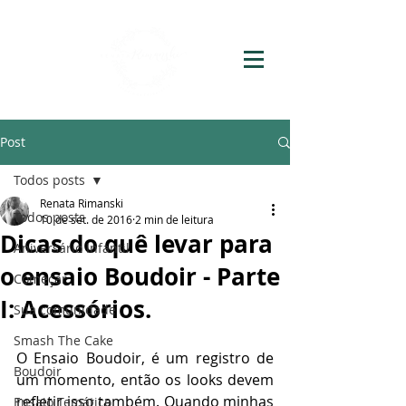
Post
Todos posts
Renata Rimanski
Todos posts
10 de set. de 2016
2 min de leitura
Dicas do quê levar para
Aniversário Infantil
o ensaio Boudoir - Parte
Começar
I: Acessórios.
Sua comunidade
Smash The Cake
O Ensaio Boudoir, é um registro de 
Boudoir
um momento, então os looks devem 
refletir isso também. Quando minhas 
Ensaio Temático