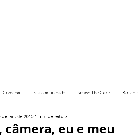
a
Investimento
Workshop
Começar
Sua comunidade
Smash The Cake
Boudoi
6 de jan. de 2015
1 min de leitura
born
Ensaios Infantil
Ensaios Temáticos
Mini Ensaio 
, câmera, eu e meu