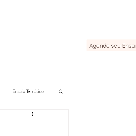
Agende seu Ensa
Blog
Contato
r
Ensaio Temático
de Natal