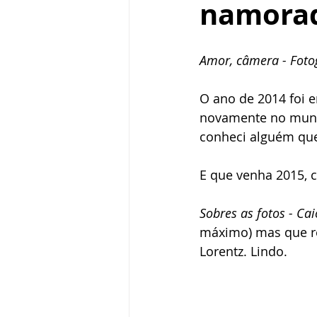
namora
Fotografia de pet
sereias
Amor, câmera - Fotog
Mini Ensaios de Páscoa
Book i
O ano de 2014 foi e
novamente no mundo
conheci alguém que 
E que venha 2015, c
Sobres as fotos - Ca
máximo) mas que re
Lorentz. Lindo. 