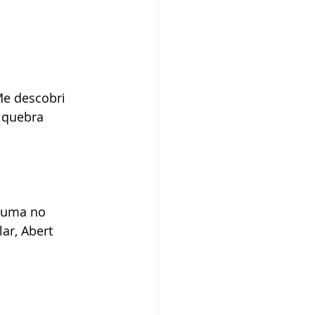
Book Natalino
Me descobri 
 quebra 
o uma no 
r, Abert 