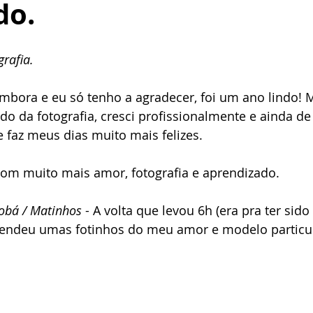
do.
ensaios sesual
Mini Ensaios de Natal
Book de Natal
rafia.
nfantil de Páscoa
star wars
mbora e eu só tenho a agradecer, foi um ano lindo! 
 da fotografia, cresci profissionalmente e ainda de
faz meus dias muito mais felizes.  
om muito mais amor, fotografia e aprendizado.  
iobá / Matinhos 
- A volta que levou 6h (era pra ter sid
ndeu umas fotinhos do meu amor e modelo particula