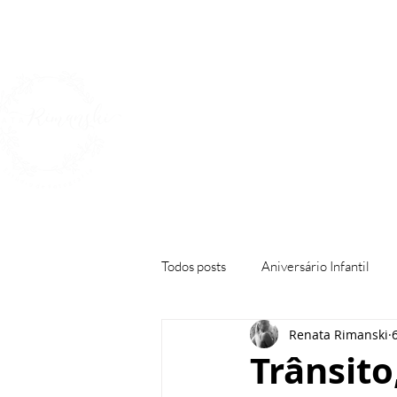
Home
A Fotógraf
Todos posts
Aniversário Infantil
Renata Rimanski
Milk Bath
Gestante
New
Trânsito