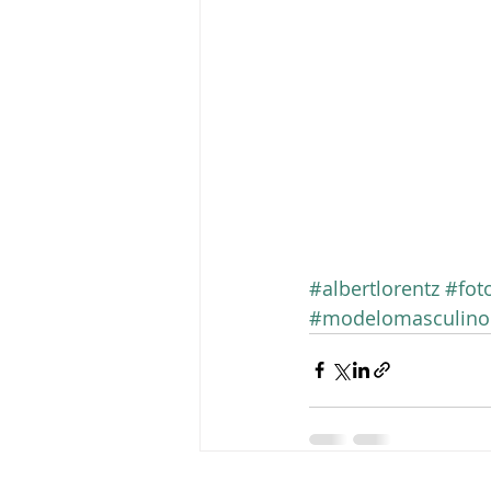
#albertlorentz
#fot
#modelomasculino