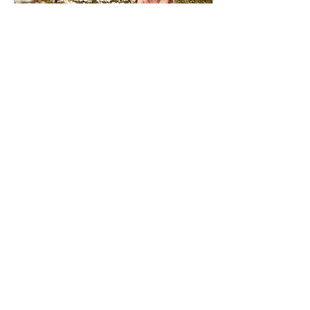
8 de abr. de 2025
∙
2
min
Ensaio de 15 Anos na
Chácara – Um Dia de
Sonho, Luz e Emoção
O ensaio de 15 anos é mais
do que um registro.. é uma
celebração única da
essência, da beleza e da
personalidade de uma jovem
que está viven
149
0