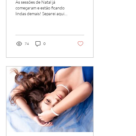
As sessões de Natal já
começaram e estão ficando
lindas demais! Separei aqui
algumas fotos dos ensaios
que já realizei neste ano,
para você ter uma ideia do
clima, da estética e das cores
que estamos trabalhando.
74
0