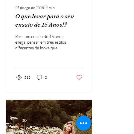
28 de ago. de 2025
∙
2
min
O que levar para o seu
ensaio de 15 Anos!?
Para um ensaio de 15 anos,
é legal pensar em três estilos
diferentes de looks que
mostrem tanto o lado
sofisticado quanto o lado
leve e espontâneo da
debutante. Aqui vão três
ideias:
535
0