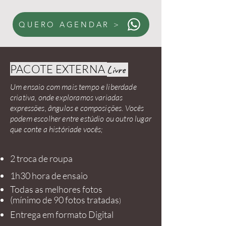
QUERO AGENDAR >
PACOTE EXTERNA
Livre
Um ensaio com mais tempo e liberdade
criativa, onde exploramos variadas
expressões, ângulos e composições. Vocês
podem escolher entre estúdio ou outro lugar
que conte a históriade vocês;
2 troca de roupa
1h30 hora de ensaio
Todas as melhores fotos
(mí
nimo de 90 fotos tratadas
)
Entrega em formato Digital