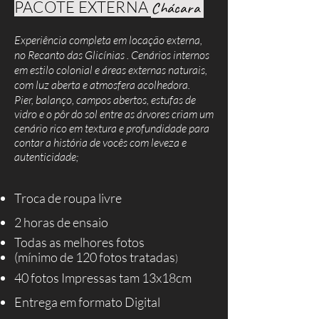
PACOTE EXTERNA
Chácara
Experiência completa em locação externa,
no Recanto das Glicínias . Cenários internos
em estilo colonial e áreas externas naturais,
com luz aberta e atmosfera acolhedora.
Pier, balanço, campos abertos, estufas de
vidro e o pôr do sol entre as árvores criam um
cenário rico em textura e profundidade para
contar a história de vocês com leveza e
autenticidade;
Troca de roupa livre
2 horas de ensaio
Todas as melhores fotos
(mí
nimo de 120 fotos tratadas
)
40 fotos Impressas tam 13x18cm
Entrega em formato Digital