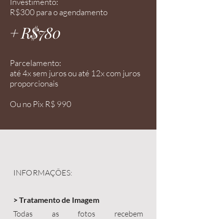
Investimento:
R$300 para o agendamento
+ R$780
Parcelamento:
até 4x sem juros ou até 12x com juros
proporcionais
Ou no Pix R$ 990
INFORMAÇÕES:
> Tratamento de Imagem
Todas as fotos recebem