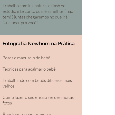
Trabalho com luz natural e flash de
estúdio e te conto qual é a melhor ( não
tem! ) juntas chegaremos no que irá
funcionar pra você!
Fotografia Newborn na Prática
Poses e manuseio do bebê
Técnicas para acalmar o bebê
Trabalhando com bebês difíceis e mais
velhos
Como fazer o seu ensaio render muitas
fotos
Ângulo e Enquadramentos