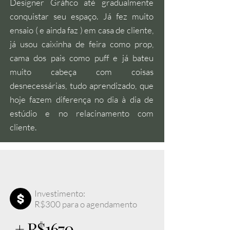
Designer Gráfico até gradualmente
conquistar seu espaço. Já fez muito
ensaio ( e ainda faz ) em casa de cliente,
já usou caixinha de feira como prop,
cama dos pais como puff e já bateu
muito cabeça com coisas
desnecessárias, tudo aprendizado, que
hoje fazem diferença no dia à dia de
estúdio e no relacinamento com
cliente.
Investimento:
R$300 para o agendamento
+ R$1670