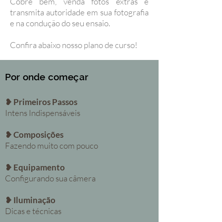
Cobre bem, venda fotos extras e
transmita autoridade em sua fotografia
e na condução do seu ensaio.
Confira abaixo nosso plano de curso!
Por onde começar
❥ Primeiros Passos
Intens Indispensáveis
❥ Composições
Fazendo muito com pouco
❥ Equipamento
Configurando sua câmera
❥ Iluminação
Dicas e técnicas