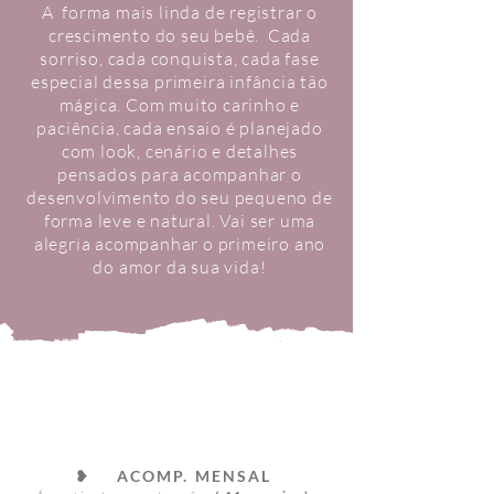
A forma mais linda de registrar o
crescimento do seu bebê. Cada
sorriso, cada conquista, cada fase
especial dessa primeira infância tão
mágica. Com muito carinho e
paciência, cada ensaio é planejado
com look, cenário e detalhes
pensados para acompanhar o
desenvolvimento do seu pequeno de
forma leve e natural. Vai ser uma
alegria acompanhar o primeiro ano
do amor da sua vida!
❥
ACOMP. MENSAL