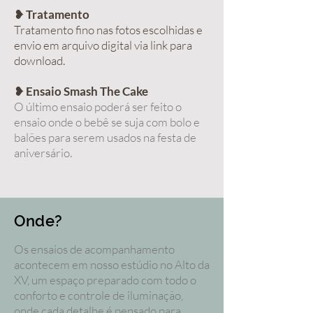
❥ Tratamento
Tratamento fino na
s fotos escolhidas e
e
nvio em arquivo digital via link para
download.
❥ Ensaio Smash The Cake
O último ensaio poderá ser feito o
ensaio onde o bebê se suja com bolo e
balões para serem usados na festa de
aniversário.
Onde?
Os ensaios de acompanhamento
acontecem em nosso estúdio no Alto da
XV, um espaço preparado com todo o
conforto e controle de iluminação,
onde cada detalhe é pensado para