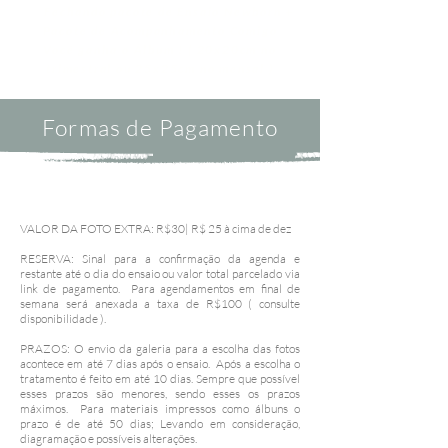
❥
Fechando pacote de Ensaio Newborn +
Pacote de Acompanhamento Comigo
Você ganha o Álbum ! ( 20x20cm no
trimestral ou 25x25cm no mensal )
Formas de Pagamento
VALOR DA FOTO EXTRA: R
$30| R$ 25 à cima de dez
RESERVA: Sinal para a confirmação da agenda e
restante até o dia do ensaio ou valor total parcelado via
link de pagamento. Para agendamentos em final de
semana será anexada a taxa de R$100 ( consulte
disponibilidade ).
PRAZOS: O envio da galeria para a escolha das fotos
acontece em até 7 dias após o ensaio. Após a escolha o
tratamento é feito em até 10 dias. Sempre que possível
esses prazos são menores, sendo esses os prazos
máximos. Para materiais impressos como álbuns o
prazo é de até 50 dias; Levando em consideração,
diagramação e possíveis alterações.