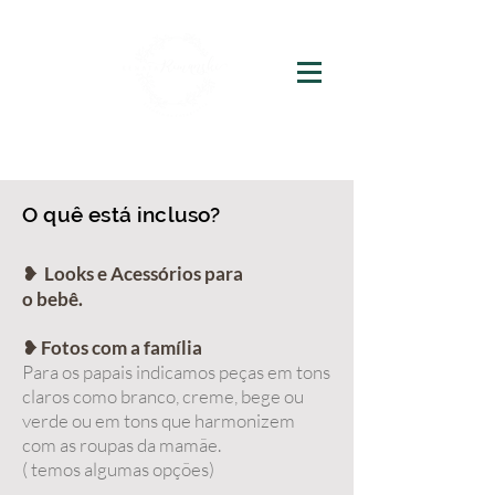
O quê está incluso?
❥
Looks e Acessórios para
o bebê.
❥ Fotos com a família
Para os papais indicamos peças em tons
claros como branco, creme, bege ou
verde ou em tons que harmonizem
com as roupas da mamãe.
( temos algumas opções)