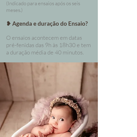
(Indicado para ensaios após os seis
meses.)
❥ Agenda e duração
do Ensaio?
O ensaios acontecem em datas
pré-fenidas
​ d
as 9h às 18h30 e tem
a duração média de 40 minutos.