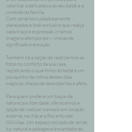
valorizar a delicadeza do seu bebê e a
conexão da família.
Com cenários cuidadosamente
planejados e look exclusivo que realça
cada traço e expressão, criamos
imagens atemporais — cheias de
significado e emoção.
Também há a opção de realizarmos as
fotos no conforto da sua casa,
registrando o quartinho do bebê e um
pouquinho da rotina desses dias
mágicos, cheios de descobertas e afeto.
Para quem prefere um toque de
natureza e liberdade, oferecemos a
opção de realizar o ensaio em locação
externa, na chácara Recanto das
Glicínias. Um espaço cercado de verde,
luz natural e paisagens encantadoras.