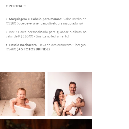
OPCIONAIS:
>
Maquiagem e Cabelo para mamãe:
Valor médio de
R$180 ( que deverá ser pago direto pra maquiador/a)
> Box / Caixa personalizada para guardar o álbum no
valor de R$210,00 - Sinalize no fechamento!
> Ensaio na chácara
- Taxa de deslocamento + locação:
R$480
( + 5 FOTOS BRINDE)