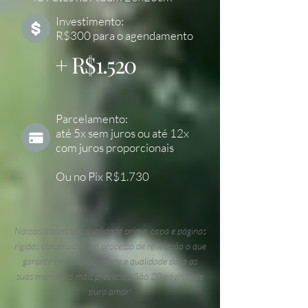
Investimento:
R$300 para o agendamento
+ R$1.520
Parcelamento:
até 5x sem juros ou até 12x
com juros proporcionais
Ou no Pix R$1.730
Nossos álbuns são qualidade prime, capa e páginas
rígidas construidos em processo de revelação o que
garante mais durabilidade e qualidade para as
suas memórias mais preciosas.
São 20 páginas de
puro amor!