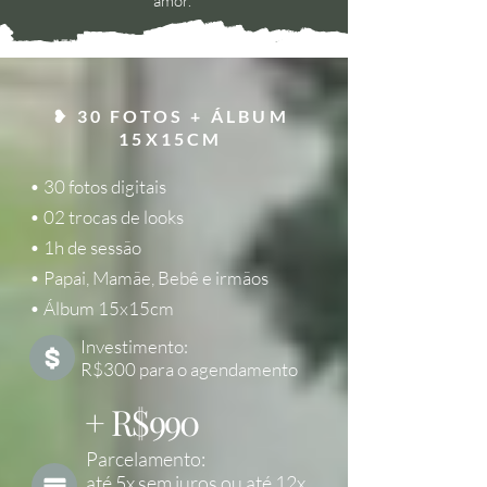
amor.
❥ 30 FOTOS + ÁLBUM
15X15CM
• 30 fotos digitais
• 02 trocas de looks
• 1h de sessão
• Papai, Mamãe, Bebê e irmãos
• Álbum 15x15cm
Investimento:
R$300 para o agendamento
+ R$990
Parcelamento:
até 5x sem juros ou até 12x