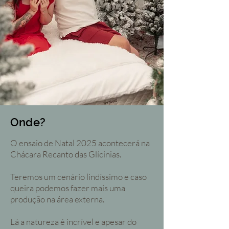
Onde?
O ensaio de Natal 2025 acontecerá na
Chácara Recanto das Glícinias.
Teremos um cenário lindíssimo e caso
queira podemos fazer mais uma
produção na área externa.
Lá a natureza é incrível e apesar do