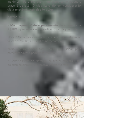
máximos. Para materiais impressos como álbuns o
prazo é de até 40 dias; Levando em consideração,
diagramação e possíveis alterações.
OPCIONAIS:
>
Maquiagem e Cabelo para mamãe:
Valor médio de
R$180 ( que deverá ser pago direto pra maquiador/a.
>Box / Caixa personalizada para guardar o álbum no
valor de R$210,00 - Sinalize no fechamento!
>Mini Ábum avulso tam 15x15cm ( ideal para
presentear avós e padrinhos R$ 390 )​
> Cenário Extra de Natal ou neutro na chácara (Pier,
balanço, celeiro etc) R$ 250,00 incluso + 5 fotos.