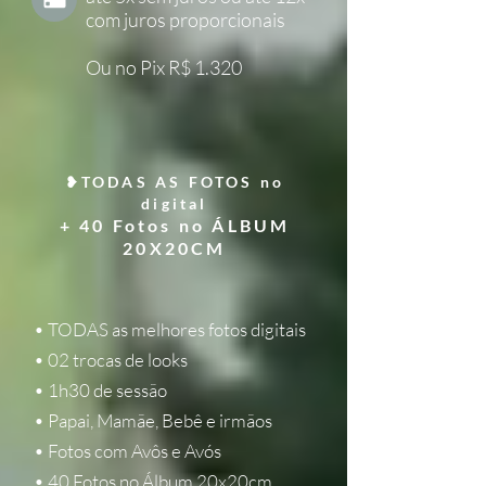
com juros proporcionais
Ou no Pix R$ 1.320
❥TODAS AS FOTOS no
digital
+ 40 Fotos no ÁLBUM
20X20CM
• TODAS as melhores fotos digitais
• 02 trocas de looks
• 1h30 de sessão
• Papai, Mamãe, Bebê e irmãos
• Fotos com Avôs e Avós
• 40 Fotos no Álbum 20x20cm