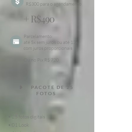
R$300 para o agendamento
+ R$490
Parcelamento:
até 5x sem juros ou até 12x
com juros proporcionais
Ou no Pix R$ 720
❥ PACOTE DE 25
FOTOS
• 25 fotos digitais
• 01 Look