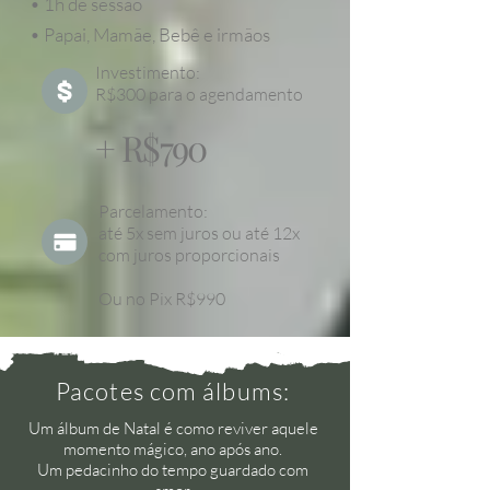
• 1h de sessão
• Papai, Mamãe, Bebê e irmãos
Investimento:
R$300 para o agendamento
+ R$790
Parcelamento:
até 5x sem juros ou até 12x
com juros proporcionais
Ou no Pix R$990
Pacotes com álbums:
Um álbum de Natal é como reviver aquele
momento mágico, ano após ano.
Um pedacinho do tempo guardado com