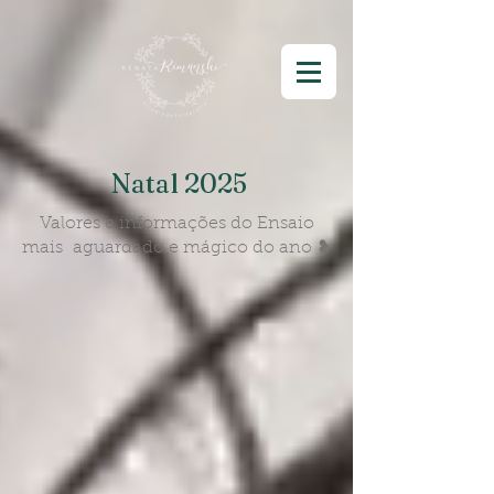
Natal 2025
Valores e informações do Ensaio
mais aguardado e mágico do ano ❥