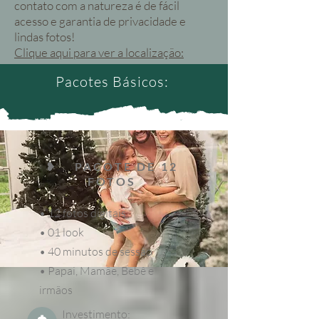
contato com a natureza é de fácil
acesso e garantia de privacidade e
lindas fotos!
Clique aqui para ver a localização:
Pacotes Básicos:
❥ PACOTE DE 12
FOTOS
• 12 fotos digitais
• 01 look
• 40 minutos de sessão
• Papai, Mamãe, Bebê e
irmãos
Investimento: