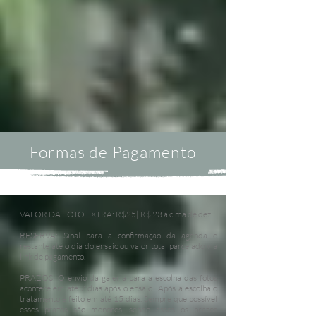
Formas de Pagamento
VALOR DA FOTO EXTRA: R
$25| R$ 23 à cima de dez
RESERVA: Sinal para a confirmação da agenda e
restante até o dia do ensaio ou valor total parcelado via
link de pagamento.
PRAZOS: O envio da galeria para a escolha das fotos
acontece em até 7 dias após o ensaio. Após a escolha o
tratamento é feito em até 15 dias. Sempre que possível
esses prazos são menores, sendo esses os prazos