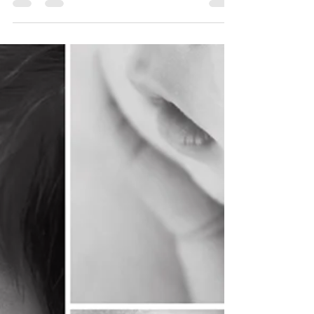
Star Wars
No ensaio do Francisco cujos os pais são
loucos por #starwars deu pra brincar
bastante com a ideia. Ele ficou tão
lindinho de Mini Jedi