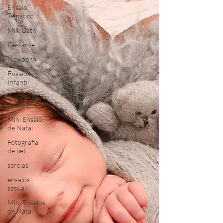
Ensaio
Temático
Milk Bath
Gestante
Newborn
Ensaios
Infantil
Ensaios
Temáticos
Mini Ensaio
de Natal
Fotografia
de pet
sereias
ensaios
sesual
Mini Ensaios
de Natal