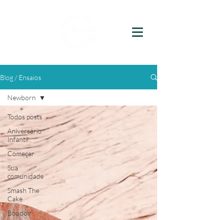
Blog / Ensaios
Newborn
Todos posts
Aniversário
Infantil
Começar
Sua
comunidade
Smash The
Cake
Boudoir