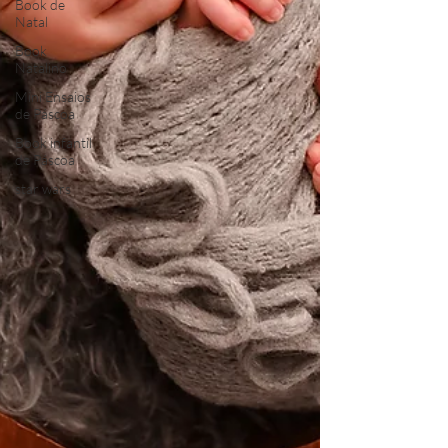
Book de
Natal
Book
Natalino
Mini Ensaios
de Páscoa
Book infantil
de Páscoa
star wars