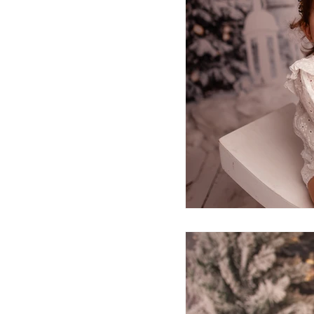
ensaios sesual
Mini Ensaios d
star wars