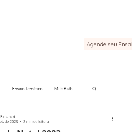
Agende seu Ensa
Blog
Contato
r
Ensaio Temático
Milk Bath
tografia de pet
sereias
 Rimanski
et. de 2023
2 min de leitura