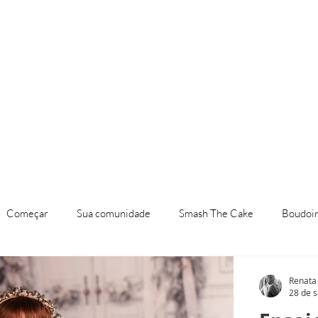
a
Investimento
Workshop
Começar
Sua comunidade
Smash The Cake
Boudoi
ios Infantil
Ensaios Temáticos
Mini Ensaio de Natal
Fo
Renata
28 de s