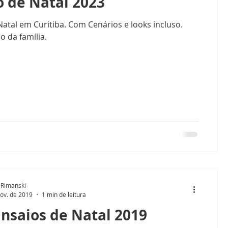
o de Natal 2023
Páscoa
Book infantil de Páscoa
Natal em Curitiba. Com Cenários e looks incluso.
o da família.
 Rimanski
ov. de 2019
1 min de leitura
Ensaios de Natal 2019