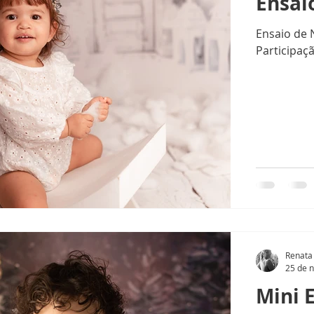
Ensai
e Natal
Book de Natal
Book Natalino
Mini Ensaios de 
Ensaio de 
Participaçã
Renata
25 de n
Mini 