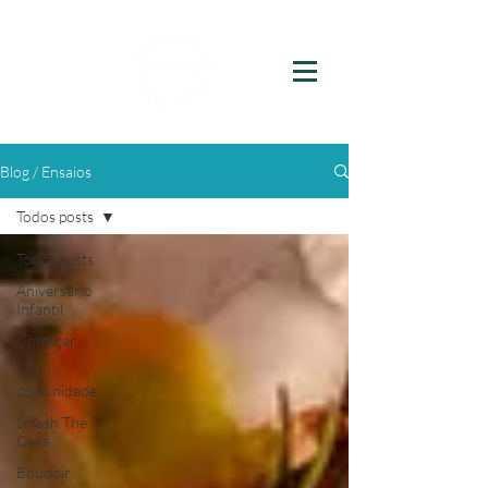
Blog / Ensaios
Todos posts
Todos posts
Aniversário
Infantil
Começar
Sua
comunidade
Smash The
Cake
Boudoir