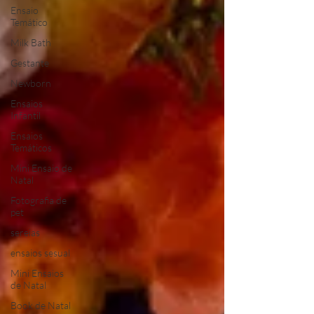
Ensaio
Temático
Milk Bath
Gestante
Newborn
Ensaios
Infantil
Ensaios
Temáticos
Mini Ensaio de
Natal
Fotografia de
pet
sereias
ensaios sesual
Mini Ensaios
de Natal
Book de Natal