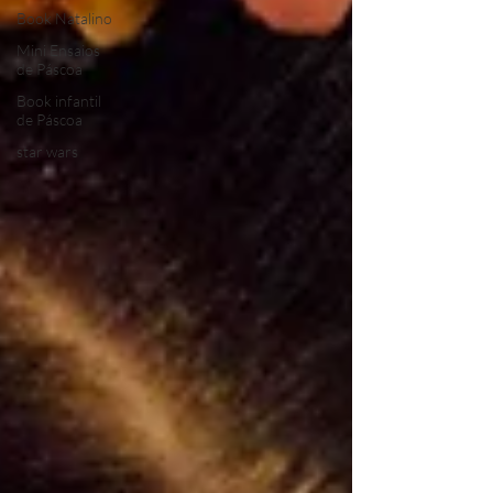
Book Natalino
Mini Ensaios
de Páscoa
Book infantil
de Páscoa
star wars