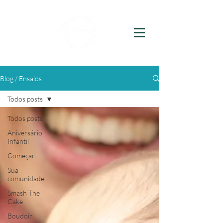
Blog / Ensaios
Todos posts
Todos posts
Aniversário
Infantil
Começar
Sua
comunidade
Smash The
Cake
Boudoir