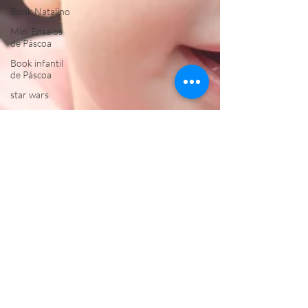
Book Natalino
Mini Ensaios
de Páscoa
Book infantil
de Páscoa
star wars