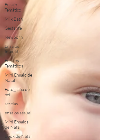
Ensaio
Temático
Milk Bath
Gestante
Newborn
Ensaios
Infantil
Ensaios
Temáticos
Mini Ensaio de
Natal
Fotografia de
pet
sereias
ensaios sesual
Mini Ensaios
de Natal
Book de Natal