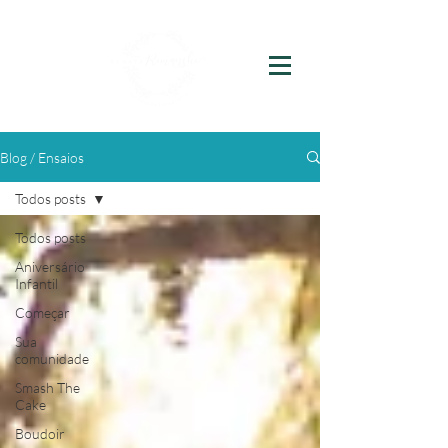
Blog / Ensaios
Todos posts
Todos posts
Aniversário
Infantil
Começar
Sua
comunidade
Smash The
Cake
Boudoir