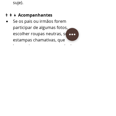
suje).
👨‍👩‍👧 
Acompanhantes
Se os pais ou irmãos forem 
participar de algumas fotos, 
escolher roupas neutras, sem 
estampas chamativas, que 
harmonizem com os seus looks 
principais.
Abaixo looks e ideais de clientes: