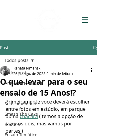
Post
Todos posts
Renata Rimanski
Todos posts
28 de ago. de 2025
2 min de leitura
O que levar para o seu
Aniversário Infantil
ensaio de 15 Anos!?
Começar
Primeiramente você deverá escolher 
Sua comunidade
entre fotos em estúdio, em parque 
Smash The Cake
ou na 
chácara
 ( temos a opção de 
fazer os dois, mas vamos por 
Boudoir
partes!) 
Ensaio Temático