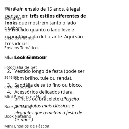
Milk Bath
Para um ensaio de 15 anos, é legal 
pensar em 
três estilos diferentes de 
Gestante
looks
 que mostrem tanto o lado 
Newborn
sofisticado quanto o lado leve e 
espontâneo da debutante. Aqui vão 
Ensaios Infantil
três ideias: 
Ensaios Temáticos
Look Glamour
Mini Ensaio de Natal
Fotografia de pet
Vestido longo de festa (pode ser 
sereias
com brilho, tule ou renda).
Sandália de salto fino ou bloco.
ensaios sesual
Acessórios delicados (tiara, 
Mini Ensaios de Natal
brincos ou bracelete).
(Perfeito 
para as fotos mais clássicas e 
Book de Natal
elegantes que remetem à festa de 
Book Natalino
15 anos.)
Mini Ensaios de Páscoa