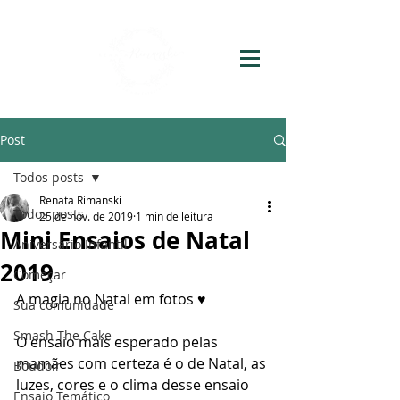
Post
Todos posts
Renata Rimanski
Todos posts
25 de nov. de 2019
1 min de leitura
Mini Ensaios de Natal
Aniversário Infantil
2019
Começar
A magia no Natal em fotos ♥
Sua comunidade
Smash The Cake
O ensaio mais esperado pelas 
mamães com certeza é o de Natal, as 
Boudoir
luzes, cores e o clima desse ensaio 
Ensaio Temático