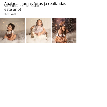
Abaixo algumas fotos já realizadas 
Book infantil de Páscoa
este ano!
star wars