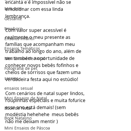
encanta e é impossível não se 
Milk Bath
emocionar com essa linda 
lembrança.
Gestante
Newborn
Com valor super acessível é 
realmente o meu presente as 
Ensaios Infantil
famílias que acompanham meu 
Ensaios Temáticos
trabalho ao longo do ano, além de 
ser também a oportunidade de 
Mini Ensaio de Natal
conhecer novos bebês fofinhos e 
Fotografia de pet
cheios de sorrisos que fazem uma 
sereias
verdadeira festa aqui no estúdio!
ensaios sesual
Com cenários de natal super lindos, 
Mini Ensaios de Natal
roupinhas especiais e muita fofurice 
esse ano está demais! (sem 
Book de Natal
modéstia hehehehe  meus bebês 
Book Natalino
não me deixam mentir ) 
Mini Ensaios de Páscoa