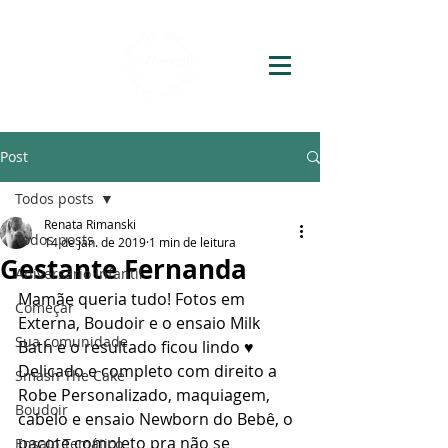
Post
Todos posts
Renata Rimanski
Todos posts
14 de jan. de 2019
1 min de leitura
Gestante Fernanda
Aniversário Infantil
Mamãe queria tudo! Fotos em 
Começar
Externa, Boudoir e o ensaio Milk 
Sua comunidade
Bath e o resultado ficou lindo ♥ 
Delicado e completo com direito a 
Smash The Cake
Robe Personalizado, maquiagem, 
Boudoir
cabelo e ensaio Newborn do Bebê, o 
pacote completo pra não se 
Ensaio Temático