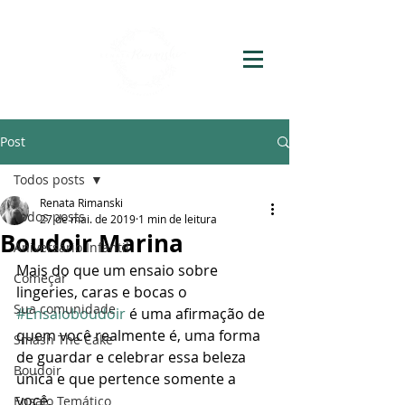
Post
Todos posts
Renata Rimanski
Todos posts
27 de mai. de 2019
1 min de leitura
Boudoir Marina
Aniversário Infantil
Mais do que um ensaio sobre 
Começar
lingeries, caras e bocas o 
Sua comunidade
#Ensaioboudoir
 é uma afirmação de 
quem você realmente é, uma forma 
Smash The Cake
de guardar e celebrar essa beleza 
Boudoir
única e que pertence somente a 
você. 
Ensaio Temático