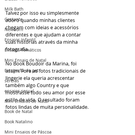
Milk Bath
Talvez por isso eu simplesmente 
Gestante
adoro quando minhas clientes 
chegam com ideias e acessórios 
Newborn
diferentes e que ajudam a contar 
Ensaios Infantil
suas histórias através da minha 
fotografia.
Ensaios Temáticos
Mini Ensaio de Natal
No Book Boudoir da Marina, foi 
Fotografia de pet
assim. Fora as fotos tradicionais de 
lingerie ela queria acrescentar 
sereias
também algo Country e que 
ensaios sesual
mostrasse todo seu amor por esse 
estilo de vida. O resultado foram 
Mini Ensaios de Natal
fotos lindas de muita personalidade. 
Book de Natal
Book Natalino
Mini Ensaios de Páscoa